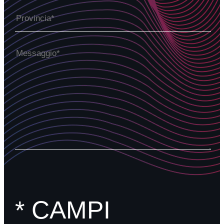
SERVIZI
ABILITATORI
ACCESS DESK
Partners
News e eventi
Contatti
* CAMPI