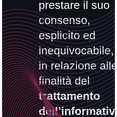
prestare il suo
consenso,
esplicito ed
inequivocabile,
in relazione all
finalità del
trattamento
dell’informativ