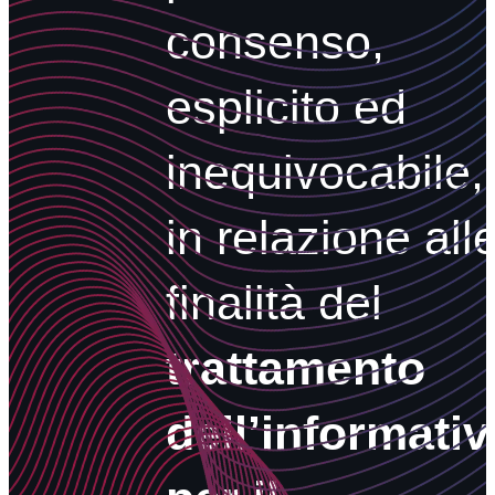
consenso,
esplicito ed
inequivocabile,
in relazione all
finalità del
trattamento
dell’informativ