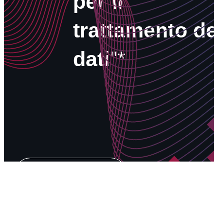
per il
trattamento de
dati
"*
INVIA