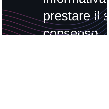
prestare il 
consenso,
esplicito ed
inequivocab
in relazione
finalità del