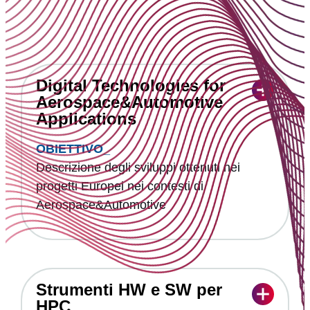
Digital Technologies for
Aerospace&Automotive
Applications
OBIETTIVO_
Descrizione degli sviluppi ottenuti nei
progetti Europei nei contesti di
Aerospace&Automotive
PROGETTO
SERVIZI
Strumenti HW e SW per
HPC