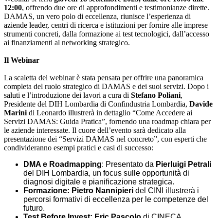
12:00
, offrendo due ore di approfondimenti e testimonianze dirette.
DAMAS, un vero polo di eccellenza, riunisce l’esperienza di
aziende leader, centri di ricerca e istituzioni per fornire alle imprese
strumenti concreti, dalla formazione ai test tecnologici, dall’accesso
ai finanziamenti al networking strategico.
Il Webinar
La scaletta del webinar è stata pensata per offrire una panoramica
completa del ruolo strategico di DAMAS e dei suoi servizi. Dopo i
saluti e l’introduzione dei lavori a cura di
Stefano Poliani
,
Presidente del DIH Lombardia di Confindustria Lombardia,
Davide
Marini
di Leonardo illustrerà in dettaglio “Come Accedere ai
Servizi DAMAS: Guida Pratica”, fornendo una roadmap chiara per
le aziende interessate. Il cuore dell’evento sarà dedicato alla
presentazione dei “Servizi DAMAS nel concreto”, con esperti che
condivideranno esempi pratici e casi di successo:
DMA e Roadmapping
: Presentato da
Pierluigi Petrali
del DIH Lombardia, un focus sulle opportunità di
diagnosi digitale e pianificazione strategica.
Formazione: Pietro Nannipieri
del CINI illustrerà i
percorsi formativi di eccellenza per le competenze del
futuro.
Test Before Invest: Eric Pascolo
di CINECA