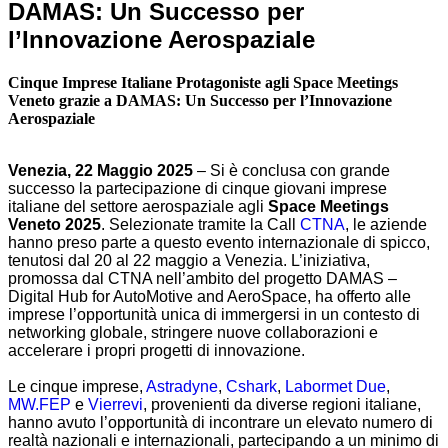
DAMAS: Un Successo per
SERVIZI
l’Innovazione Aerospaziale
ABILITATORI
Cinque Imprese Italiane Protagoniste agli Space Meetings
Veneto grazie a DAMAS: Un Successo per l’Innovazione
ACCESS DESK
Aerospaziale
Venezia, 22 Maggio 2025
– Si è conclusa con grande
successo la partecipazione di cinque giovani imprese
italiane del settore aerospaziale agli
Space Meetings
Veneto 2025
. Selezionate tramite la Call
CTNA
, le aziende
hanno preso parte a questo evento internazionale di spicco,
Partners
tenutosi dal 20 al 22 maggio a Venezia. L’iniziativa,
promossa dal CTNA nell’ambito del progetto DAMAS –
News e eventi
Digital Hub for AutoMotive and AeroSpace, ha offerto alle
imprese l’opportunità unica di immergersi in un contesto di
Contatti
networking globale, stringere nuove collaborazioni e
accelerare i propri progetti di innovazione.
Le cinque imprese,
Astradyne
,
Cshark
,
Labormet Due
,
MW.FEP
e
Vierrevi
, provenienti da diverse regioni italiane,
hanno avuto l’opportunità di incontrare un elevato numero di
realtà nazionali e internazionali, partecipando a un minimo di