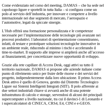
Come evidenziato nel corso del meeting, DAMAS – che ha sede nel
capoluogo ligure e sportelli in tutta Italia – si configura come un
polo al servizio dell’industria, per innovare e competere a livello
internazionale nei due segmenti di mercato, l’aerospazio e
l’automotive, legati da spiccate sinergie.
L’Hub offrirà una formazione personalizzata e le competenze
necessarie per l’implementazione delle tecnologie più avanzate nei
processi produttivi. I laboratori di sperimentazione consentiranno,
infatti, di testare e prototipare soluzioni tecnologiche innovative in
un ambiente reale, riducendo al minimo i rischi e accelerando il
time-to-market. Il supporto alle imprese si amplierà anche all’accesso
ai finanziamenti, per concretizzare nuove opportunità di sviluppo.
Grazie alla rete capillare di Access Desk, oggi attivi su tutto il
territorio nazionale, DAMAS si propone alle aziende italiane come
punto di riferimento unico per fruire delle risorse e dei servizi del
progetto, indipendentemente dalla loro ubicazione. Il primo Access
Desk attivo è quello di Genova, gestito dal Distretto Tecnologico
Ligure sui Sistemi Intelligenti Integrati (SIIT). Il polo afferente ai
due settori industriali chiave si avvarrà anche di una potente
infrastruttura di calcolo e storage, servendosi di alcuni dei principali
supercomputer a livello nazionale, tra cui il davinci-1 di Leonardo e
i supercalcolatori di CINECA, CRS4, E4, CINI e e-GEOS.