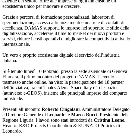
aziende del settore, offre alle imprese di ogni dimensione un
ecosistema unico per innovare e crescere.
Grazie a percorsi di formazione personalizzati, laboratori di
sperimentazione, accesso a finanziamenti e una rete di contatti di
eccellenza, DAMAS supporta le imprese nel superare le sfide della
digitalizzazione, accelerare il time-to-market dei nuovi prodotti e
servizi, ridurre i costi operativi e migliorare la competitività a livello
internazionale.
Un vero e proprio ecosistema digitale al servizio dell’industria
italiana.
Si è tenuto lunedì 10 febbraio, presso la sede aziendale di Genova
Fiumara, il primo incontro del progetto DAMAS. L’evento,
trasmesso anche online, ha visto la partecipazione dei 18 partner
dell’iniziativa, tra cui Thales Alenia Space Italy e Telespazio
(attraverso e-GEOS), insieme alle principali imprese del comparto
industriale.
Presenti all’incontro
Roberto Cingolani
, Amministratore Delegato
e Direttore Generale di Leonardo, e
Marco Bucci
, Presidente della
Regione Liguria. I lavori sono stati introdotti da
Cristina Leone
,
Head of R&D Projects Coordination & EU/NATO Policies di
Leonardo.