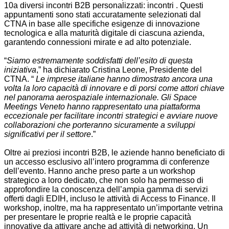
10a diversi incontri B2B personalizzati: incontri . Questi
appuntamenti sono stati accuratamente selezionati dal
CTNA in base alle specifiche esigenze di innovazione
tecnologica e alla maturità digitale di ciascuna azienda,
garantendo connessioni mirate e ad alto potenziale.
“
Siamo estremamente soddisfatti dell’esito di questa
iniziativa
,” ha dichiarato Cristina Leone, Presidente del
CTNA. “
Le imprese italiane hanno dimostrato ancora una
volta la loro capacità di innovare e di porsi come attori chiave
nel panorama aerospaziale internazionale. Gli Space
Meetings Veneto hanno rappresentato una piattaforma
eccezionale per facilitare incontri strategici e avviare nuove
collaborazioni che porteranno sicuramente a sviluppi
significativi per il settore
.”
Oltre ai preziosi incontri B2B, le aziende hanno beneficiato di
un accesso esclusivo all’intero programma di conferenze
dell’evento. Hanno anche preso parte a un workshop
strategico a loro dedicato, che non solo ha permesso di
approfondire la conoscenza dell’ampia gamma di servizi
offerti dagli EDIH, incluso le attività di Access to Finance. Il
workshop, inoltre, ma ha rappresentato un’importante vetrina
per presentare le proprie realtà e le proprie capacità
innovative da attivare anche ad attività di networking. Un